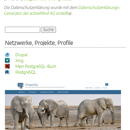
Die Datenschutzerklärung wurde mit dem
Datenschutzerklärungs-
Generator der activeMind AG erstellt
(link is external)
.
Suche
Suchformular
Netzwerke, Projekte, Profile
Drupal
Xing
Mein PostgreSQL-Buch
PostgreSQL