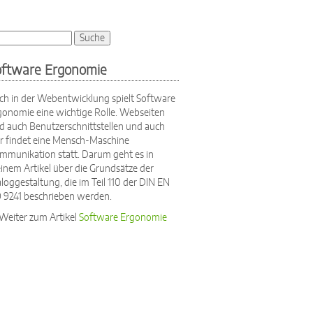
che
uchformular
oftware Ergonomie
ch in der Webentwicklung spielt Software
gonomie eine wichtige Rolle. Webseiten
nd auch Benutzerschnittstellen und auch
er findet eine Mensch-Maschine
mmunikation statt. Darum geht es in
inem Artikel über die Grundsätze der
loggestaltung, die im Teil 110 der DIN EN
O 9241 beschrieben werden.
Weiter zum Artikel
Software Ergonomie